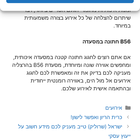
במתחם האירועים B4 מציע לכם תפריט עשיר ומגוון
ומנות איכותיות מחומרי הגלם הטריים ביותר, דבר
שיתרום להצלחה של כל אירוע בצורה משמעותית
במיוחד.
B56
חתונה במסעדה
אם אתם רוצים לחגוג חתונה קטנה במסעדה איכותית,
ומחפשים אווירה שונה ומיוחדת, מסעדת B56 בהרצליה
מעניקה לכם בדיוק את זה ומאפשרת לכם לחגוג
אירועים אל מול הים, באווירה רומנטית ייחודית
ובהתאמה אישית לאירוע שלכם.
קטגוריות
אירועים
כרית הריון ואפשר לישון!
ישראל (שרוליק) טייב מעניק לכם מידע חשוב על
ייעוץ עסקי