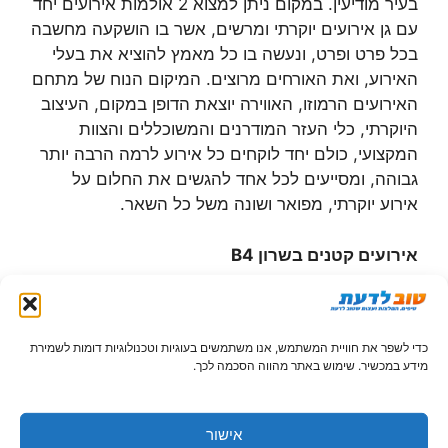
בעיר מודיעין. במקום ניתן למצוא 2 אולמות אירועים יחד
עם גן אירועים יוקרתי ומרשים, אשר בו הושקעה מחשבה
בכל פרט ופרט, ונעשה בו כל מאמץ להוציא את בעלי
האירוע, ואת האורחים מרוצים. המיקום הנוח של מתחם
האירועים הרמוזו, האווירה יוצאת הדופן במקום, העיצוב
היוקרתי, כלי העזר המודרנים והמשוכללים והצוות
המקצועי, כולם יחד לוקחים כל אירוע לרמה הרבה יותר
גבוהה, ומסייעים לכל אחד להגשים את החלום על
אירוע יוקרתי, מפואר ושונה משל כל השאר.
אירועים קטנים בשרון
B4
B4 הינו מקום לאירועים קטנים באזור השרון. מדובר
במתחם שף המעוצב בצורה רומנטית מיוחדת ובו ניתן
כדי לשפר את חוויית המשתמש, אנו משתמשים בעוגיות וטכנולוגיות דומות לשמירת
לערוך אירועים קטנים, עד ל 300 איש. האולם, אשר
מידע במכשיר. שימוש באתר מהווה הסכמה לכך.
ממוקם בהוד השרון, כולל עיצוב ייחודי ואותנטי, אך
החוויה המיוחדת יותר שבו קשורה לתחום הקולינרי. השף
אבי שליסל המוערך, המנהל את התחום הקולינרי
אישור