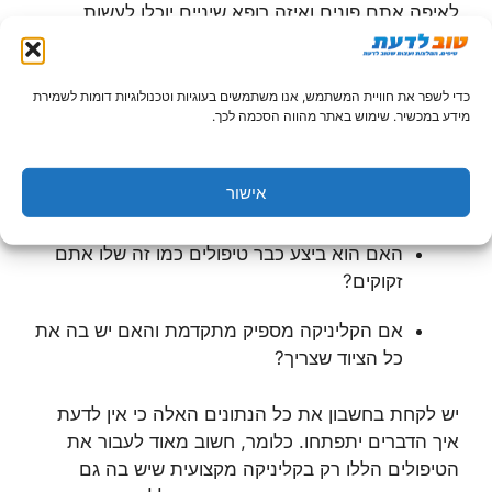
לאיפה אתם פונים ואיזה רופא שיניים יוכלו לעשות
עבורכם את העבודה. ראשית, לא כל הרופאים מציעים
שירות של
טיפולי שיניים בהרדמה מלאה
ושנית, לא כל
הרופאים אכן מספיק טובים לביצוע טיפולים כאלה. לכן
כדי לשפר את חוויית המשתמש, אנו משתמשים בעוגיות וטכנולוגיות דומות לשמירת
מידע במכשיר. שימוש באתר מהווה הסכמה לכך.
חשוב לברר:
מי רופא השיניים שיעשה לכם את הטיפול וכמה
אישור
שנים הוא בתחום?
האם הוא ביצע כבר טיפולים כמו זה שלו אתם
זקוקים?
אם הקליניקה מספיק מתקדמת והאם יש בה את
כל הציוד שצריך?
יש לקחת בחשבון את כל הנתונים האלה כי אין לדעת
איך הדברים יתפתחו. כלומר, חשוב מאוד לעבור את
הטיפולים הללו רק בקליניקה מקצועית שיש בה גם