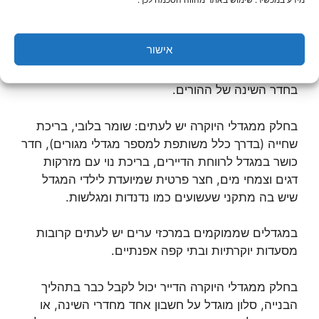
הדחה שהם סמויים, ברזי פרח יפים, הכנה למערכת של
קולנוע ביתי, הכנה למערכת מיזוג אוויר מרכזי, ארונות
אמבטיה איכותיים ויפים, חשמל שהוא בעל שלוש פזות
אישור
שמאפשר להפעיל הרבה מכשירי חשמל בו זמנית,
תריסים חשמליים חדישים וחרישיים בסלון הדירה וגם
בחדר השינה של ההורים.
בחלק ממגדלי היוקרה יש לעתים: שומר בלובי, בריכת
שחייה (בדרך כלל משותפת למספר מגדלי מגורים), חדר
כושר במגדל לרווחת הדיירים, בריכת נוי עם מזרקות
דגים וצמחי מים, חצר פרטית שמיועדת לילדי המגדל
שיש בה מתקני שעשועים כמו נדנדות ומגלשות.
במגדלים שממוקמים במרכזי ערים יש לעתים קרובות
מסעדות יוקרתיות ובתי קפה אפנתיים.
בחלק ממגדלי היוקרה הדייר יכול לקבל כבר בתהליך
הבנייה, סלון מוגדל על חשבון אחד מחדרי השינה, או