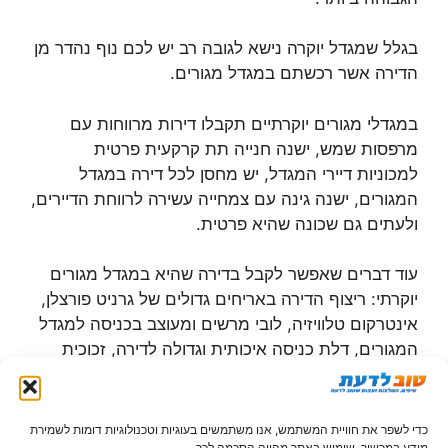
בגלל שמגדל יוקרה נישא לגובה רב יש לכם נוף נהדר מן
הדירה אשר רכשתם במגדל מגורים.
במגדלי מגורים יוקרתיים תקבלו דירות מרווחות עם
מרפסות שמש, ישנה חנייה תת קרקעית פרטית
למכוניות דיירי המגדל, יש מחסן לכל דירה במגדל
המגורים, ישנה גינה עם צמחייה עשירה לרווחת הדיירים,
ולעתים גם שכונה שהיא פרטית.
עוד דברים שאפשר לקבל בדירה שהיא במגדל מגורים
יוקרתי: ריצוף הדירה באריחים גדולים של גרניט פורצלן,
אינטרקום טלוויזיה, לובי מרשים ומעוצב בכניסה למגדל
המגורים, דלת כניסה איכותית וגדולה לדירה, זכוכית
מבודדת בחלונות הדירה, נקודת טלפון וטלוויזיה בכל
אחד מחדרי הדירה, שיש קיסר למטבח, ארונות מטבח
איכותיים, שני חדרי רחצה עם אסלות תלויות וגם מכלי
כדי לשפר את חוויית המשתמש, אנו משתמשים בעוגיות וטכנולוגיות דומות לשמירת
מידע במכשיר. שימוש באתר מהווה הסכמה לכך.