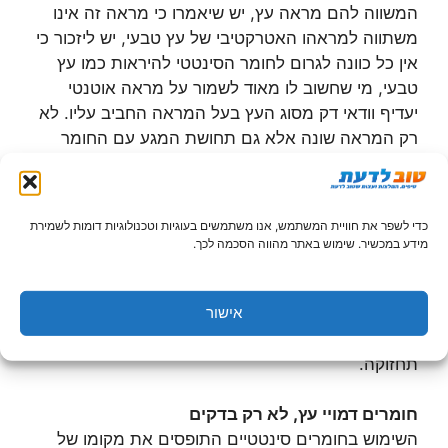
המשווה להם מראה עץ, יש שיאמרו כי מראה זה אינו
משתווה למראהו האטרקטיבי של עץ טבעי, יש ליזכור כי
אין כל כוונה לגרום לחומר הסינטטי להיראות כמו עץ
טבעי, מי שחשוב לו מאוד לשמור על מראה אוטנטי
יעדיף וודאי דק מסוג העץ בעל המראה החביב עליו. לא
רק המראה שונה אלא גם תחושת המגע עם החומר
הסינטטי היא שונה מזו של מגע עם עץ טבעי.
מכיוון שהחומר הסינטטי המשמש לבניית דקים פותח
כדי לשפר את חוויית המשתמש, אנו משתמשים בעוגיות וטכנולוגיות דומות לשמירת
במיוחד למטרה זו הוא ניחן בתכונות
מידע במכשיר. שימוש באתר מהווה הסכמה לכך.
שגם לסוגי העץ העמידים ביותר קשה להתחרות בהם.
אישור
דקים מחומר סינטטי הם פשוטים יחסית להקמה,
שומרים על מראה חדש לאורך זמן וכמעט אינם דורשים
תחזוקה.
חומרים דמויי עץ, לא רק בדקים
השימוש בחומרים סינטטיים התופסים את מקומו של