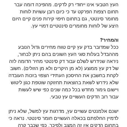
העץ הטבעי אינו ייחודי רק לדקים. מהפיכה דומה עבר
תחום רצפות הפרקט עד כי כיום רובן עשויות לוחות
מחומר סינטטי, גם בתחום חיפוי קירות פנים קיים היום
היצע של לוחות מחומרים סינטטיים דמויי עץ.
והמחיר?
ככל שמדובר בדק עץ קיים טווח מחירים גדול הנובע
מההבדל בעלות סוגי העץ השונים בהם ניתן לבחור,
ניראה שנידרש לשלם עבור דק סינטטי מחיר הדומה לזה
של דק עץ ממוצע (לא מן היקרים ולא מן הזולים). חשוב
לקחת בחשבון את החיסכון העתידי הצפוי בזכות העובדה
שלא נידרש לשאת בהוצאות תחזוקה שוטפת כגון ליטוש
ויישום גימור מחדש בכל כמה שנים כפי שיש לעשות
עבור רוב הדקים העשויים עץ טבעי.
ישנם אלמנטים עשויים עץ, מדרגות עץ למשל, שלא ניתן
לדמיין החלפתם בכאלה העשויים חומר סינטטי. נראה כי
בתחום הדקים אין זה המצב ולפיכך, כפי שכבר קרה