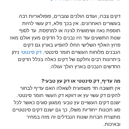
דקים צברו, ועודם הולכים וצוברים, פופולאריות רבה
בעשורים האחרונים. אין בכך פלא, דק עשוי להיות
תוספת נאה ושימושית לגינה או למרפסת. עד לסוף
שנות התשעים עוד היו נבנים כל הדקים מעץ אולם מאז
פרוץ האלף השלישי החלו להופיע בארץ גם דקים
הנבנים מלוחות העשויים חומר סינטטי.
דק סינטטי
ניחן
ביתרונות רבים וחלקם של דקים כאלה בכלל הדקים
החדשים הנבנים בארץ הולך ועולה.
מה עדיף, דק סינטטי או דק עץ טבעי?
אין תשובה חד משמעית לשאלה האם עדיף לבחור
להקים דק עשוי עץ או דווקא דק העשוי חומר סינטטי.
ישנם דקים העשויים עץ טבעי ממגוון סוגים כאשר לכל
סוג תכונות ייחודיות משלו, כך גם ישנם דקים סינטטיים
מתוצרת חברות שונות הנבדלים זה מזה במחיר
ובאיכות.