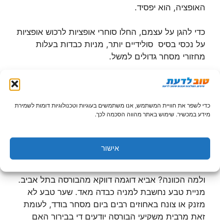
האופציה, הוא יפסיד.
כדי להגן על עצמם, החלו סוחרי אופציות לרכוש אופציות
על נכסי בסיס סולידיים יותר, מניות כבדות בעלות
מחזורי מסחר גדולים למשל.
נכון שהמניות הכבדות גם זזות בכבדות ושעריהן לא
מזנקים בעשרה אחוזים ביום, אבל סוחרים רבים
שמכירים היטב את שוק ההון, מעדיפים לרכוש אופציה
כדי לשפר את חוויית המשתמש, אנו משתמשים בעוגיות וטכנולוגיות דומות לשמירת
מידע במכשיר. שימוש באתר מהווה הסכמה לכך.
בינארית על מניה כבדה גם לטווח זמן של חודש ויותר, כי
במניות הכבדות הסיכוי לפקיעת האופציה בתוך הכסף,
גדול מאד ובצעד זה הם מקטינים את מרכיב אי הוודאות
אישור
בעסקה שלהם.
ולמה הכוונה? אביא דוגמה דווקא מהבורסה בתל אביב.
מניית טבע נחשבת למניה כבדה מאד. שער טבע לא
מזנק או צונח באחוזים רבים ביום מסחר בודד, לעומת
זאת מרבית משקיעי הבורסה יודעים די בבירור האם