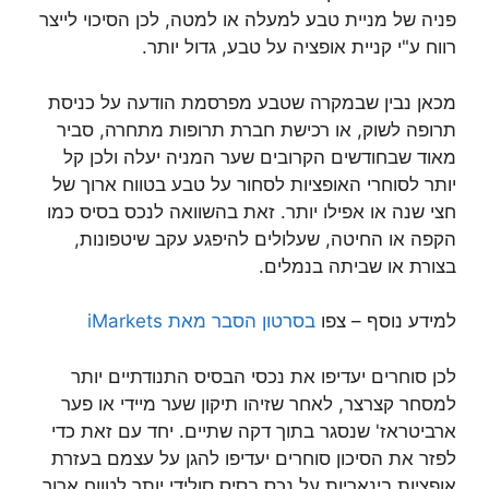
פניה של מניית טבע למעלה או למטה, לכן הסיכוי לייצר
רווח ע"י קניית אופציה על טבע, גדול יותר.
מכאן נבין שבמקרה שטבע מפרסמת הודעה על כניסת
תרופה לשוק, או רכישת חברת תרופות מתחרה, סביר
מאוד שבחודשים הקרובים שער המניה יעלה ולכן קל
יותר לסוחרי האופציות לסחור על טבע בטווח ארוך של
חצי שנה או אפילו יותר. זאת בהשוואה לנכס בסיס כמו
הקפה או החיטה, שעלולים להיפגע עקב שיטפונות,
בצורת או שביתה בנמלים.
למידע נוסף – צפו
בסרטון הסבר מאת iMarkets
לכן סוחרים יעדיפו את נכסי הבסיס התנודתיים יותר
למסחר קצרצר, לאחר שזיהו תיקון שער מיידי או פער
ארביטראז' שנסגר בתוך דקה שתיים. יחד עם זאת כדי
לפזר את הסיכון סוחרים יעדיפו להגן על עצמם בעזרת
אופציות בינאריות על נכס בסיס סולידי יותר לטווח ארוך.