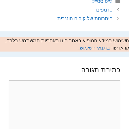
קטגוריות
לייפ סטייל
טרמפים
היתרונות של קוביה הונגרית
השימוש במידע המופיע באתר הינו באחריות המשתמש בלבד,
קראו עוד
בתנאי השימוש
.
כתיבת תגובה
תגובה