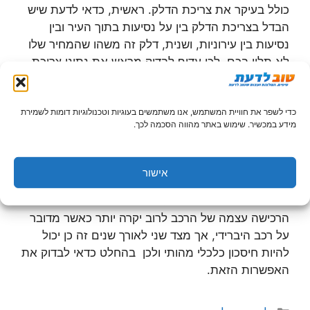
כולל בעיקר את צריכת הדלק. ראשית, כדאי לדעת שיש
הבדל בצריכת הדלק בין על נסיעות בתוך העיר ובין
נסיעות בין עירוניות, ושנית, דלק זה משהו שהמחיר שלו
לא תלוי בכם. לכן עדיף לבדוק מראש את נתוני צריכת
הדלק של המכונית שאתם רוצים לקנות שכן חבל לקנות
מכונית שהצריכה שלה גבוהה מידי.
כדי לשפר את חוויית המשתמש, אנו משתמשים בעוגיות וטכנולוגיות דומות לשמירת
מידע במכשיר. שימוש באתר מהווה הסכמה לכך.
מכוניות היברידיות והכדאיות שלהן
בשנים האחרונות אפשר לראות לא מעט מכוניות
אישור
היברידיות ואפשר להבין מדוע אתם תוהים האם לא
כדאי יהיה לרכוש רכב כזה. כדאי לדעת שאומנם
הרכישה עצמה של הרכב לרוב יקרה יותר כאשר מדובר
על רכב היברידי, אך מצד שני לאורך שנים זה כן יכול
להיות חיסכון כלכלי מהותי ולכן בהחלט כדאי לבדוק את
האפשרות הזאת.