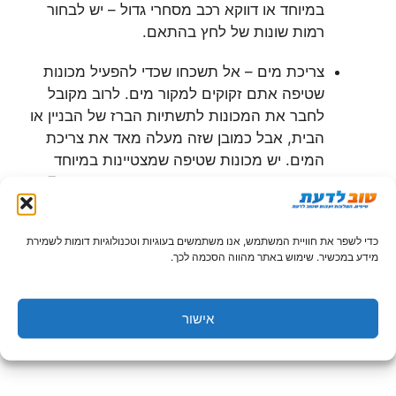
במיוחד או דווקא רכב מסחרי גדול – יש לבחור
רמות שונות של לחץ בהתאם.
צריכת מים – אל תשכחו שכדי להפעיל מכונות
שטיפה אתם זקוקים למקור מים. לרוב מקובל
לחבר את המכונות לתשתיות הברז של הבניין או
הבית, אבל כמובן שזה מעלה מאד את צריכת
המים. יש מכונות שטיפה שמצטיינות במיוחד
בחיסכון משמעותי במים, וצורכות בממוצע כ7
ליטר לדקה, ויש בזבזניות זולות יותר. מצאו את
האיזון המתאים, והתחשבו כמובן גם בגודל הרכב
כדי לשפר את חוויית המשתמש, אנו משתמשים בעוגיות וטכנולוגיות דומות לשמירת
שלכם, תדירות הניקיון וכיו"ב. צריכה בזבזנית
מידע במכשיר. שימוש באתר מהווה הסכמה לכך.
תתאים כמובן, לניקיון לעתים רחוקות יותר, אך
צריכה חסכונית (גגם אם מחיר המכונה גבוה
יותר) חיונית למי ששוטף באופן קבוע.
אישור