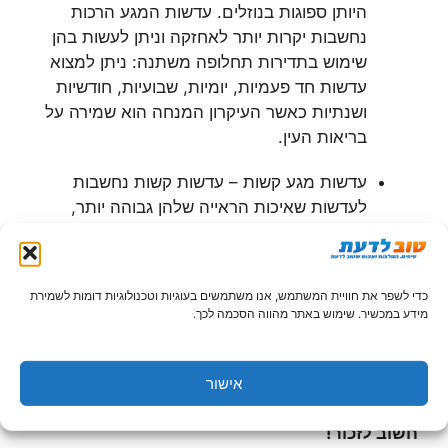
היותן ספוגות בנוזלים. עדשות המגע הרכות
נחשבות יקרות יותר לאחזקה וניתן לעשות בהן
שימוש בתדירות תחלופה משתנה: ניתן למצוא
עדשות חד פעמיות, יומיות, שבועיות, חודשיות
ושנתיות כאשר העיקרון המנחה הוא שמירה על
בריאות העין.
עדשות מגע קשות – עדשות קשות נחשבות
לעדשות שאיכות הראייה שלהן גבוהה יותר,
אולם, הסתגלות העין לעדשה אורכת זמן רב
יותר, אם בכלל. עדשות מגע קשות ישמשו את
בעליהן לתקופת זמן של עד שלוש שנים ולכן
כדי לשפר את חוויית המשתמש, אנו משתמשים בעוגיות וטכנולוגיות דומות לשמירת
נחשבות כעדשות קבועות. עצם היותן עדשות
מידע במכשיר. שימוש באתר מהווה הסכמה לכך.
קבועות תורם רבות לחיסכון בעלות השימוש
והטיפול, עלות התחזוקה של עדשות קשות נמוכה
באופן יחסי לעדשות המגע הרכות.
אישור
חשוב לזכור!