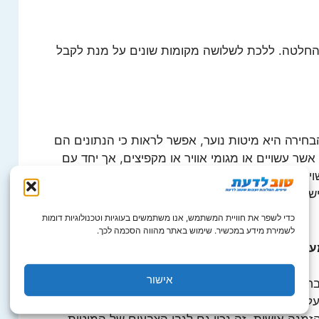
 החלטה. ללכת לשלושה מקומות שונים על מנת לקבל
הבחירה היא מיטות נוער, אפשר לראות כי הנתונים הם
אשר עשויים או מגומי אוויר או מקפיצים, אך יחד עם
יים מספוג. מובן כי על מנת שכל אחד יוכל לבחור
ישכב על מיטות שונות ולראות מה נוח לו יותר בסופו של
כדי לשפר את חוויית המשתמש, אנו משתמשים בעוגיות וטכנולוגיות דומות
לשמירת מידע במכשיר. שימוש באתר מהווה הסכמה לכך.
מעשה
אישור
חינת הגודל של המיטות והספות ישנה בחירה גדולה.
הגדלים הסטנדרטיים עומדים בדרך כלל על מספרים כמו 120 ס"מ על 190 ס"מ, אך יחד עם