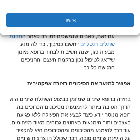
כאבים באזור ההשתלה
– כאב הוא דבר טבעי
עבור רקמה שעוברת טראומה כלשהי, כמו קידוח
אישור
או חיתוך, לכן כאב שנמשך כשבוע עד חודש
לאחר ההשתלה ייחשב למצב טבעי ולא כסיבוך.
עם זאת, כאבים שנמשכים זמן רב לאחר
התקנת
שתלים דנטליים
ייחשבו כסיבוך. כדי להימנע
מבעיה כזו, ישנה חשיבות לבחור ברופא מיומן
שידאג לטיפול נכון ברקמת העצם והחניכיים
הרגישה כל כך.
אפשר למזער את הסיכונים בצורה אפקטיבית
בחירה ברופא שיניים שמיומן בביצוע השתלת שיניים היא
הדרך הטובה ביותר להימנעות מסיכונים הכרוכים בה.
רופא מנוסה יודע כיצד לבצע את הפעולה ללא פגיעה
בעצבים ותוך הימנעות באחוזים גבוהים מאוד מזיהומים.
עוד דרך להימנע מהסיכונים ומהסיבוכים היא להקפיד
על היגיינת שיניים טובה, דבר שכולל הן צחצוח שיניים