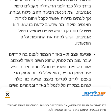
בדרך כלל כבר לפני ההשתלה מקבלים טיפול
אנטיביוטי שמונע את הבעיה הזו ביעילות גבוהה,
אך לעתים נדירות אפשר לקבל זיהום למרות
האנטיביוטיקה. מה שחשוב לדעת בנושא, הוא
שיש לבחור רק ברופא שיניים שמציע טיפול
אנטיביוטי ושיש לקחת את התרופות על פי
הוראותיו.
פגיעה עצבית –
באזור הצמוד לעצם בה קודחים
עובר עצב תת לסתי, שהוא חשוב מאוד לעצבוב
אזור השיניים, השפתיים וחלל הפה. אם הרופא
אינו מיומן מספיק, הוא עלול לקדוח עמוק מדי
בעצם ולגרום לפגיעה בעצב. פגיעה כזו יכולה
לגרום במקרה קל לנמלול באזור ובמקרים קשים
לחוסר תחושה. פגיעה עצבית בעצב התת לסתי
יכולה להיות הפיכה אך במצבים קשים היא
עלולה להיות גם בלתי הפיכה.
כדי לשפר את חוויית המשתמש, אנו משתמשים בעוגיות וטכנולוגיות דומות לשמירת
מידע במכשיר. שימוש באתר מהווה הסכמה לכך.