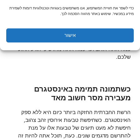
לא מעטים אלו המתחזקים כיום בלוגים ברשת
כדי לשפר את חוויית המשתמש, אנו משתמשים בעוגיות וטכנולוגיות דומות לשמירת
המקוונת, מעין יומן שבו הם מתעדים אירועים
מידע במכשיר. שימוש באתר מהווה הסכמה לכך.
משמעותיים בחייהם ואת אורח החיים הכללי שלהם. בת
הזוג היקרה שלך עוקבת אחרי הבלוג? בפעם הבאה
שהיא תיכנס לקרוא את הפוסט החדש שלך, היא תגלה
אישור
הפתעה שהיא לא ציפתה לה: פוסט שבו אתה מתאר עד
כמה אתה אוהב ועד כמה אתה מרגיש כי הגיע הרגע
שלכם.
כשתמונה תמימה באינסטגרם
מעבירה מסר חשוב מאד
הרשת החברתית החזקה ביותר כיום היא ללא ספק
האינסטגרם. כשחיפשת טבעות אירוסין זהב צהוב,
חיפשת לא מעט תיוגים של טבעות אלו על מנת
להתרשם מדגמים שונים. כעת, תוכל אתה להיות זה