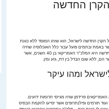
הקרן החדשה
 הקרן החדשה לישראל, הוא שזהו המוסד ללא כוונת
 אשר באמת ובתמים פועל עבור כלל האוכלוסיה שחיה
בארץ ללא שום אפלייה. הקרן לישראל החדשה היא המלכ"ר האמריקאי בן 40 השנים, אשר
הם, ללא שום הבדל בין דת, גזע ומין.
שראל ומהו עיקר
1 על ידי בני הזוג האמריקאים פרידמן שהיו מגייסי תרומות ידועים.
ועוד תורמים ופילנתרופים אשר יסייעו להקמת הבסיס
אין לו כוונת רווח – מלכ"ר אמריקאי שהרעיון העומד