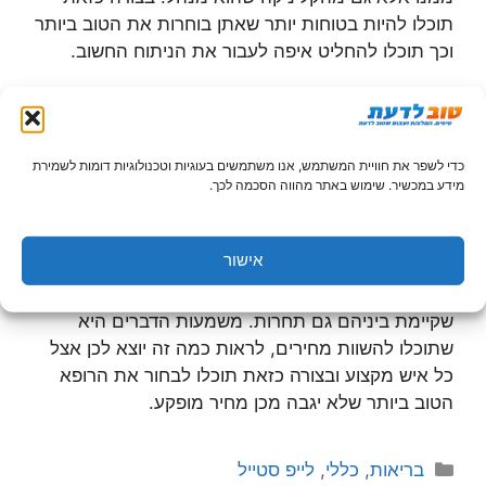
תוכלו להיות בטוחות יותר שאתן בוחרות את הטוב ביותר
וכך תוכלו להחליט איפה לעבור את הניתוח החשוב.
כמה תשלמו על ניתוח מסוג כזה?
ניתוחים כמו הרמה של החזה הם ניתוחים פלסטיים לכל
כדי לשפר את חוויית המשתמש, אנו משתמשים בעוגיות וטכנולוגיות דומות לשמירת
דבר. לכן ברור שהם גם יעלו לא מעט כסף וזה מה
מידע במכשיר. שימוש באתר מהווה הסכמה לכך.
שמעורר את השאלה: איך מתמודדים עם העניין והאם
צריך לשבור את כל קופות החיסכון כדי לעמוד בכך?
אישור
התשובה היא כמובן לא. יש היום לא מעט מנתחים
שמציעים שירות כמו ניתוחי הרמת חזה וזה אומר
שקיימת ביניהם גם תחרות. משמעות הדברים היא
שתוכלו להשוות מחירים, לראות כמה זה יוצא לכן אצל
כל איש מקצוע ובצורה כזאת תוכלו לבחור את הרופא
הטוב ביותר שלא יגבה מכן מחיר מופקע.
קטגוריות
בריאות
,
כללי
,
לייפ סטייל