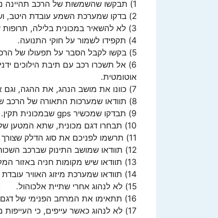
1) תבקשו שהשמשות של הרכב תהיינה נקיות.
2) בדקו שמערכת השמע עובדת היטב, ושתחנות הרדיו מכוונות.
3) לא להשאיר במכונית בלילה, תרופות שחשובות לכם, כי המכונית עלולה להיפרץ.
4) תקפידו לשמור על חוקי התנועה.
5) בקשו לקבל הסבר על תפעולו של הרכב השכור.
6) אל תשכרו רכב עם תיבת הילוכים ידנ
אוטומטית.
7) כוונו את מושב הנהג, את ההגה, וגם את המראות לנוחות הנהג.
8) תוודאו שמערכות התאורה של הרכב ששכרתם תקינות.
9) תבדקו שמכשיר gps שבמכונית תקין.
10) תבחרו דגם מכונית, שתא המטען שלה, גדול מספיק לציוד שלכם.
11) תרשמו לפניכם את סוג הדלק שצורך הרכב ששכרתם.
12) תוודאו שמושב התינוק שברכב השכור, מעוגן כשורה למושב הרכב.
13) תוודאו שיש מקומות חניה באזור המלון שלכם.
14) תוודאו שמערכת מיזוג האוויר עובדת היטב.
15) לא לנהוג אחרי שתיית אלכוהול.
16) תתאימו את המרחב הפנימי של דגם המכונית, למספרם של הנוסעים.
17) לא לנהוג כאשר עייפים, כי העייפות מגבירה את הסיכוי למעורבות בתאונה קטלנית.