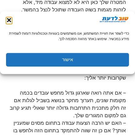
המטרה שלך כאן היא לא למצוא עבודה מיד, אלא
לזהות מגמות בשוק העבודה שתוכל לנצל בהמשך.
שים לב למגמות של גיוס עובדים
כדי לשפר את חוויית המשתמש, אנו משתמשים בעוגיות וטכנולוגיות דומות לשמירת
מידע במכשיר. שימוש באתר מהווה הסכמה לכך.
חפש בלוחות העבודה כל תחום שיכול לעניין אותך.
מהתוצאות שתקבל אתה אמור לערוך רשימה של כל
החברות במדינה שמחפשות כרגע עובדים. גם אם אף
אישור
לא אחת מהעבודות האלו נמצאות קרוב למקום
המגורים שלך, הרשימה שלך תעזור לך לכוון להזמנויות
שקרובות יותר אליך:
– אם אתה רואה שארגון גדול מחפש עובדים בכמה
מקומות שונים, תערוך מחקר בנושא בשביל לגלות אם
זה חלק מתכנית התרחבות גדולה יותר שאולי תגיע קרוב
גם למקום המגורים שלך.
– האם יש הרבה הצעות עבודה בתחום מסוים שמעניין
אותך? אם כן זה שווה להתמקד בתחום הזה ולחפש בו