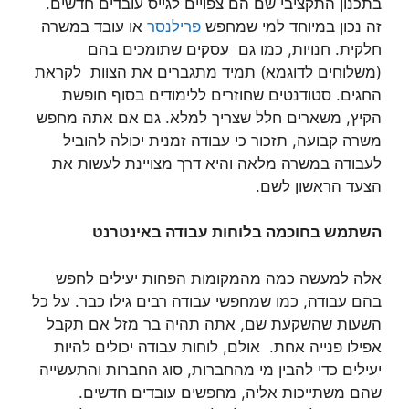
בתכנון התקציבי שם הם צפויים לגייס עובדים חדשים.
זה נכון במיוחד למי שמחפש
פרילנסר
או עובד במשרה
חלקית. חנויות, כמו גם עסקים שתומכים בהם
(משלוחים לדוגמא) תמיד מתגברים את הצוות לקראת
החגים. סטודנטים שחוזרים ללימודים בסוף חופשת
הקיץ, משארים חלל שצריך למלא. גם אם אתה מחפש
משרה קבועה, תזכור כי עבודה זמנית יכולה להוביל
לעבודה במשרה מלאה והיא דרך מצויינת לעשות את
הצעד הראשון לשם.
השתמש בחוכמה בלוחות עבודה באינטרנט
אלה למעשה כמה מהמקומות הפחות יעילים לחפש
בהם עבודה, כמו שמחפשי עבודה רבים גילו כבר. על כל
השעות שהשקעת שם, אתה תהיה בר מזל אם תקבל
אפילו פנייה אחת. אולם, לוחות עבודה יכולים להיות
יעילים כדי להבין מי מהחברות, סוג החברות והתעשייה
שהם משתייכות אליה, מחפשים עובדים חדשים.