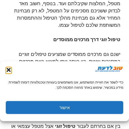
מטפל, המלצות שקיבלתם ועוד. בנוסף, חשוב מאד
לבדוק ששניכם מסכימים על המטפל, לא רק מבחינת
המחיר אלא גם מבחינת מהלך הטיפול וההתמסרות
המשותפת שלכם לטיפול עצמו.
טיפול זוגי דרך מרכזים ממוסדים
ישנם גם מרכזים ממוסדים שמציעים טיפולים זוגיים
במסגרות שונות. בין היתר ניתן למצוא היום מרכזים
רפואיים שמציעים גם טיפולים זוגיים מתוך הידיעה
שזוגות רבים סובלים מבעיות במערכת היחסים ומסוגלים
להתגבר עליהן באמצעות מומחה. במסגרת טיפולים
כדי לשפר את חוויית המשתמש, אנו משתמשים בעוגיות וטכנולוגיות דומות לשמירת
מידע במכשיר. שימוש באתר מהווה הסכמה לכך.
מוסדרים אלו ניתן לבדוק כמה עולה טיפול זוגי גם דרך
ביטוחים משלימים שונים, של קופות החולים ושל
החברות הפרטיות. ביטוחים אלו יכולים להקל על
אישור
ההוצאה הכספית באופן משמעותי.
בין אם בחרתם לעבור
טיפול זוגי
אצל מטפל עצמאי או