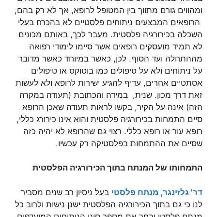
ומהווים גורם מתווך בין המטופל לרופא, אך לא רק בהם,
הרופאים המבצעים ניתוחים פלסטיים לא בהכרח בעלי
השכלה בכירורגיה פלסטית. מעבר לכך, באותם מכונים
לא תמיד מועסקים רופאים אשר סיימו לימודי רפואה
מההתחלה ועד הסוף. לכן, כאשר במיוחד כאשר מדובר
על ניתוחים ולא על טיפולים כמו בוטוקס או טיפולים
אסתטיים אחרים, עדיף להגיע ישירות לרופא ולא לעשות
זאת דרך מכון. שנית, במידה והכתובת (תעודה במקרה
הזה) אינה על הקיר, בקשו לראות תעודה שאכן הרופא
סיים התמחות בכירורגיה פלסטית והוא אינו כירורג כללי,
רופא עור או רופא כללי. רצוי גם שהרופא לא יהיה כזה
שסיים את ההתמחות בפלסטיקה רק עכשיו.
התמחותו של המנתח בתוך הכירורגיה הפלסטית
דר' גלזינגר, מנתח פלסטי
בעל ניסיון רב שנים מסביר
לנו כי גם בתוך הכירורגיה הפלסטית ישנן נישות ולרוב כל
מנתח פלסטי יבחר את מספר סוגי הניתוחים המועדפים