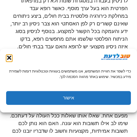
לו ניסיון בעבודה במסגרות שונות ולא רק במרפאתו
הפרטית הוא בעל ערך מוסף. כאשר רופא עבד
במחלקת כירורגיה פלסטית בבית חולים, ביצע ניתוחים
שאינם קשורים רק לפן האסתטי הוא צבר ניסיון רב יותר,
ידע והעמקה בכל הקשור למקצוע. בנוסף לניסיון בסוג
הניתוח הפלסטי שלשמו אתם מחפשים רופא, בדקו
איזה ניסיון מקצועי יש לרופא והאם עבד בבתי חולים.
עבודה בבית חולים יכולה להעיד באיזשהו מקום גם על
אישיותו של הרופא.
כדי לשפר את חוויית המשתמש, אנו משתמשים בעוגיות וטכנולוגיות דומות לשמירת
התקשורת והקשר עם הרופא
מידע במכשיר. שימוש באתר מהווה הסכמה לכך.
המנתח הפלסטי הוא האדם שאתם מפקידים אצלו את
אישור
היקר לכם מכל- גופכם. לתוצאותיו של ניתוח פלסטי יש
השלכות רפואיות וגם אסתטיות. היפגשו עם הרופא יותר
מפעם אחת. שאלו אותו שאלות ככל העולה על דעתכם.
שימו לב אילו תשובות הוא עונה. האם הוא נותן לכם
תשובות אמיתיות, מקצועיות וחשוב לו שדבריו יובנו לכם