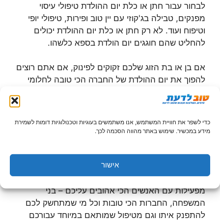
לבחור עבור חתן או כלת יום ההולדת טיפולי עיסוי
מפנקים, טבילה בג'קוזי עם יין טוב ופירות, טיפולי יופי
וטיפוח ועוד. לא רק חתן או כלת יום ההולדת יכולים
להחליט שהם חוגגים יום הולדת בספא כלשהו.
אם בן או בת הזוג שלכם זקוקים לפינוק, אם אתם רוצים
להפוך את יום ההולדת של החברה הכי טובה לחלומי
ואם אתם פשוט רוצים לרכוש לקרובה או קרוב שלכם
מתנת יום הולדת מפנקת במיוחד – בידקו אילו חבילות
יום הולדת מוצעות בספא ותוכלו להפוך את היום הזה
כדי לשפר את חוויית המשתמש, אנו משתמשים בעוגיות וטכנולוגיות דומות לשמירת
לקסום עבור מישהו שחשוב לכם.
מידע במכשיר. שימוש באתר מהווה הסכמה לכך.
בילוי בספא הוא כבר מזמן עניין שגרתי אבל מתחמי
אישור
ספא רבים מציעים חבילות מיוחדות ליום הולדת.
כשאתם חוגגים יום הולדת בספא אתם יכולים להנות גם
מפעילות עם האנשים הכי אהובים עליכם – בני
המשפחה, החברות הכי טובות וכל מי שמתחשק לכם
להתפנק איתו וגם מטיפול שמותאם במיוחד עבורכם