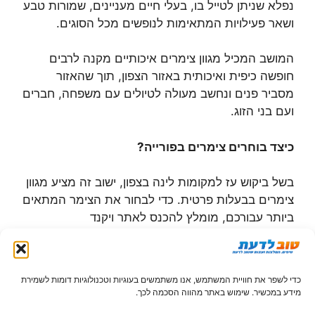
נפלא שניתן לטייל בו, בעלי חיים מעניינים, שמורות טבע
ושאר פעילויות המתאימות לנופשים מכל הסוגים.
המושב המכיל מגוון צימרים איכותיים מקנה לרבים
חופשה כיפית ואיכותית באזור הצפון, תוך שהאזור
מסביר פנים ונחשב מעולה לטיולים עם משפחה, חברים
ועם בני הזוג.
כיצד בוחרים צימרים בפורייה?
בשל ביקוש עז למקומות לינה בצפון, ישוב זה מציע מגוון
צימרים בבעלות פרטית. כדי לבחור את הצימר המתאים
ביותר עבורכם, מומלץ להכנס לאתר ויקנד
באתר זה זה תוכלו למצוא המלצות על
צימרים
בפורייה
, מגוון רחב של בקתות אירוח,
וילות בנוף
כדי לשפר את חוויית המשתמש, אנו משתמשים בעוגיות וטכנולוגיות דומות לשמירת
הכנרת
ועוד, תוך בחירה מושכלת של מקום הלינה
מידע במכשיר. שימוש באתר מהווה הסכמה לכך.
האטרקטיבי ביותר עבורכם.