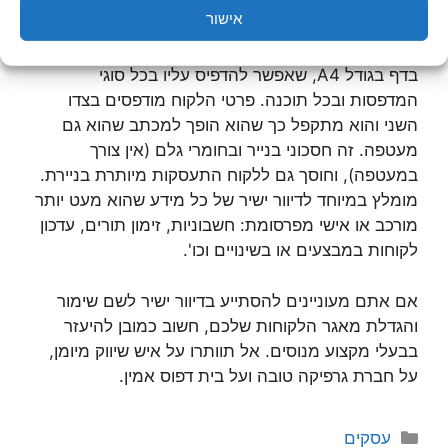
למקרר וכך הוא נשאר נגיש. בשעת הצורך הם יעדיפו
אישור
לחייג למספר שכתוב עליו במקום לפתוח ספר טלפונים.
• נייר לטרלופ: שיטה חסכונית ויעילה במיוחד. מדובר
בדף בגודל A4, שאפשר להדפיס עליו בכל סוגי
המדפסות ובכל תוכנה. פרטי הלקוח מודפסים בצדו
השני והוא מתקפל כך שהוא הופך למכתב שהוא גם
מעטפה. זה חסכוני בנייר ובחומרי גלם (אין צורך
במעטפה), וחוסך גם ללקוח התעסקות מיותרת בניירת.
מומלץ במיוחד לדיוור ישיר של כל מידע שהוא מעט יותר
מורכב או אישי מפרסומת: חשבוניות, זימון תורים, עדכון
לקוחות במבצעים או בשינויים וכו'.
אם אתם מעוניינים להסתייע בדיוור ישיר לשם שימור
והגדלת מאגר הלקוחות שלכם, חשוב כמובן להיעזר
בבעלי מקצוע מנוסים. אל תוותרו על איש שיווק מיומן,
על חברת גרפיקה טובה ועל בית דפוס אמין.
קטגוריות
עסקים