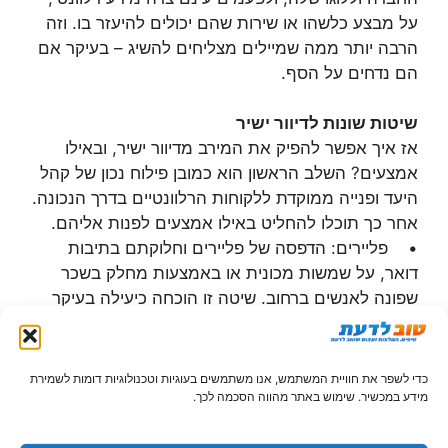
על מבצע כלשהו או שירות שהם יכולים להיעזר בו. וזה
הרבה יותר ממה שמיילים מצליחים להשיג – בעיקר אם
הם נדחים על הסף.
שיטות שונות לדיוור ישיר
אז איך אפשר להפיק את המירב מדיוור ישיר, ובאילו
אמצעים? השלב הראשון הוא כמובן פילוח נכון של קהל
היעד ופנייה ממוקדת ללקוחות הרלוונטיים בדרך הנכונה.
אחר כך תוכלו להחליט באילו אמצעים לפנות אליהם.
• פליירים: הדפסה של פליירים וחלוקתם בתיבות
דואר, על שמשות מכונית או באמצעות מחלק בשכר
שפונה לאנשים ברחוב. שיטה זו הוכחה כיעילה בעיקר
עבור יידוע אוכלוסייה מקומית על קיומם של בתי עסק
ועדכונם לגבי מבצעים, הנחות וכו'.
• מגנטים: מגנטים נמצאו יעילים במיוחד ככרטיס
כדי לשפר את חוויית המשתמש, אנו משתמשים בעוגיות וטכנולוגיות דומות לשמירת
ביקור של בתי עסק מקומיים. ההוצאה הראשונית גדולה
מידע במכשיר. שימוש באתר מהווה הסכמה לכך.
יותר, אך משתלמת. רוב האנשים יצמידו את המגנט