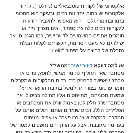
אלקטרוני של לקוחות פוטנציאליים (ניוזלטר). לדיוור
אלקטרוני יש כמובן יתרונות רבים, ובעיקר הוא חסכוני
בזמן ובחומרי גלם – הוא מאפשר להעביר הודעות
ללקוחות רבים בלחיצת כפתור, ואינו מצריך נייר או
חומרים אחרים המשמשים לדיוור ישיר, כמו מגנטים. אך
יש לו גם לא מעט חסרונות, הקשורים לקלות הבלתי
נסבלת של לחיצה על כפתור "delit"
אז למה דווקא
דיוור ישיר
"ממשי"?
מסתבר שאין תחליף לחומר ממשי, לחפץ, פריט או
מכתב שאפשר להחזיק ביד. רבים מהלקוחות שמקבלים
חומר פרסומי בצורה זו, למשל בתיבת הדואר או על
שמשת מכוניתם, מתייחסים אליו תחילה בביטול. אך
מסתבר שרק חלק קטן באמת זורק את המכתבים או
הפליירים הללו. רבים שומרים אותם, תולים אותם על
המקרר "למקרה שיצטרכו פעם" או אפילו מניחים
בערימה מגובבת. אבל על הדרך הם נחשפים למסר של
החברה וללוגו שלה, ולפעמים עינם צדה מידע רלוונטי,