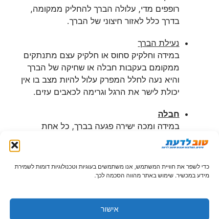
רופפים מדי, עלולה הברך להחליק ממקומה,
בדרך כלל לאזור חיצוני של הברך.
נעילת הברך
במידה וחלקיק סחוס או חלקיק עצם מתנתקים
ממקומם בעקבות חבלה או שחיקה של הברך
והיא נעה לחלל המפרק עלול להיות מצב בו אין
יכולת לישר את הרגל וגרימה לכאבים עזים.
חבלה
במידה ומכה ישירה פגעה בברך, כל אחת
מרקמותיה יכולה להיפגע.
שתיים מהפגיעות היותר נפוצות בעקבות חבלה:
כדי לשפר את חוויית המשתמש, אנו משתמשים בעוגיות וטכנולוגיות דומות לשמירת
קרע ברצועה הצולבת הקדמית. פגיעה מאוד
מידע במכשיר. שימוש באתר מהווה הסכמה לכך.
שכיחה בקרב ספורטאים כמו כדורגלנים
וכדורסלנים שעושים תנועות פתאומיות ומהירות.
אישור