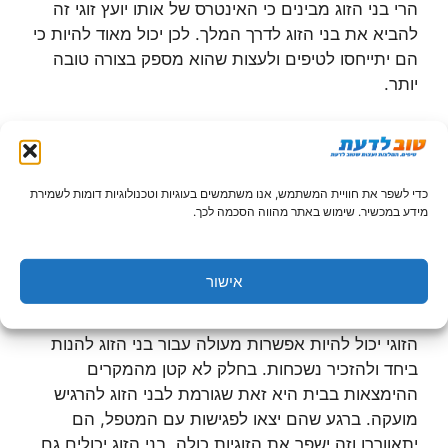
הרי בני הזוג מבינים כי האינטרס של אותו יועץ זוגי זה
להביא את בני הזוג לדרך המלך. לכן יכול מאוד להיות כי
הם יתייחסו לטיפים ולעצות שהוא מספק בצורה טובה
יותר.
טיפול זוגי בצפון יכול להיות בילוי
כדי לשפר את חוויית המשתמש, אנו משתמשים בעוגיות וטכנולוגיות דומות לשמירת
משותף
מידע במכשיר. שימוש באתר מהווה הסכמה לכך.
אומנם בני זוג מגיעים לטיפול הזוגי על מנת להציף את
אישור
הבעיות השונות בזוגיות. אך דווקא היציאות התכופות
מהבית לטיפול יכולות להיות המתכון להצלחה. הטיפול
הזוגי יכול להיות אפשרות מעולה עבור בני הזוג להנות
ביחד ולהזכיר נשכחות. בחלק לא קטן מהמקרים
ההימצאות בבית היא זאת שגורמת לבני הזוג להרגיש
מועקה. ברגע שהם יצאו לפגישות עם המטפל, הם
יתאווררו וזה ישפר את הזוגיות כולה. בני הזוג יכולים גם