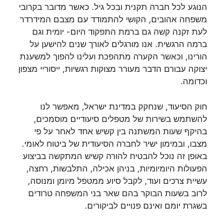
הנוגע לכל חברה תקנית ובכל גיל. כאשר מדובר בקרובי
משפחה אהובים, הקושי להתמודד עם מצבם המידרדר
לעת זקנה קשה גם ברמת התפקוד היום- יומית וגם
ברמה הרגשית. אנו מורגלים לאורך שנים להישען על
הורינו, וכאשר הקערה מתהפכת ועלינו להפוך למשענת
יצוקה עבורם הדבר מעורר מצוקות רגשיות, ייסוריי מצפון
וכדומה.
חוק הסיעוד, שנחקק במדינת ישראל, מאפשר לנו
להשתמש בשירות של מטפלים סיעודיים מוסמכים,
בהיקף שעות המשתנה בין קשיש אחד לאחר על פי
מצבו, ובמימון ישיר לחברה הסיעודית של ביטוח לאומי.
באופן זה נוכל להבטיח להורה קשיש המתקשה בביצוע
הפעולות היומיומיות, בניהן אכילה, התלבשות, רחצה,
עשיית צרכים ועוד, לקבל סיוע ממטפל מיומן ומנוסה,
לרוב בשעות הבוקר בהם שאר בני המשפחה טרודים
בשגרת יומם ואינם פנויים לביקורים.