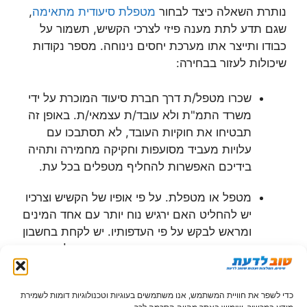
נותרת השאלה כיצד לבחור
מטפלת סיעודית מתאימה
,
שגם תדע לתת מענה פיזי לצרכי הקשיש, תשמור על
כבודו ותייצר אתו מערכת יחסים נינוחה. מספר נקודות
שיכולות לעזור בבחירה:
שכרו מטפל/ת דרך חברת סיעוד המוכרת על ידי
משרד התמ"ת ולא עובד/ת עצמאי/ת. באופן זה
תבטיחו את חוקיות העובד, לא תסתבכו עם
עלויות מעביד מסועפות וחקיקה מחמירה ותהיה
בידיכם האפשרות להחליף מטפלים בכל עת.
מטפל או מטפלת. על פי אופיו של הקשיש וצרכיו
יש להחליט האם ירגיש נוח יותר עם אחד המינים
ומראש לבקש על פי העדפותיו. יש לקחת בחשבון
גם את מצבו הרפואי וצרכיו המיוחדים. לדוגמא:
קשיש כבד משקל שיזדקק לסיוע ברחצה, נשיאה
אל כיסא גלגלית וכדומה עשוי להעדיף גבר חסון
כדי לשפר את חוויית המשתמש, אנו משתמשים בעוגיות וטכנולוגיות דומות לשמירת
שיוכל לסייע לו בקלות.