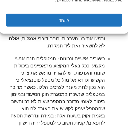
מידע במכשיר. שימוש באתר מהווה הסכמה לכך.
שפה- חברות סיעוד רבות מעסיקות עובדים זרים.
יש לוודא כי המטפל/ת המוזמנים אל ביתכם
אישור
דוברים לפחות שפה אחת שהיא שפת הקשיש.
חלק מהמטפלים נמצאים בארץ שנים רבות
ורכשו את רזי העברית ורובם דוברי אנגלית, אולם
לא להשאיר זאת ליד המקרה.
כישורים אישיים ונכונות- המטפלים הנם אנשי
מקצוע וככל בעלי המקצוע מתאפיינים ביכולות
שונות והעדפות. יש להגדיר מראש את צרכי
הקשיש ולוודא אל מול כל מטפל פוטנציאלי כי
הוא נכון לתת מענה לצרכים הללו. כאשר מדובר
במטפלים שנשכרו במסגרת חוק הסיעוד ובמימון
ביטוח לאומי מדובר במספר שעות לא רב וחשוב
שהמטפל יעניק לקשיש את העזרה לה הוא
באמת זקוק בשעות אלה: במידה ונדרשת הסעה
לרופאים/ קניות חשוב כי למטפל יהיה רישיון