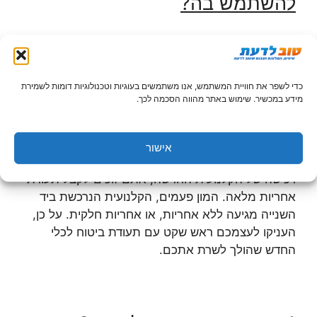
להשתמש בה
?
שאלה נוספת שחשוב שתשאלו את עצמכם היא
כדי לשפר את חוויית המשתמש, אנו משתמשים בעוגיות וטכנולוגיות דומות לשמירת
התדירות בה אתם הולכים להשתמש בקלנועית. שאלה
מידע במכשיר. שימוש באתר מהווה הסכמה לכך.
זו מתקשרת גם היא לשוק הקלנועיות בשוק היד השנייה.
מדוע? אם אתם הולכים להתשמש בתדירות גבוהה
בקלנועית, ההמלצה היא דווקא לרכוש את הקלנועיות
אישור
החדשות ולא המשומשות, וזאת בגלל העובדה שעם
רכישה של הקלנועית החדשה, אתם זוכים לקבל תעודת
אחריות מלאה. המון פעמים, הקלנועית הנרכשת ביד
השנייה מגיעה ללא אחריות, או אחריות חלקית. על כן,
העניקו לעצמכם ראש שקט עם תעודת ביטוח לכלי
החדש שהולך לשרת אתכם.