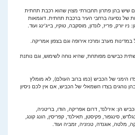
ם שיש בהן פתרון תחבורתי מצוין שהוא רכבת תחתית
ת של נסיעה ברחבי העיר ברכבת תחתית. דוגמאות
יורק, פריז, לונדון, מוסקבה, טוקיו, בייג'ינג ועוד.
מדינות מערב ומרכז אירופה וגם בצפון אמריקה.
תית כבישים מפותחת, שהיא נוחה לשימוש, וגם נותנת
ו הימני של הכביש (כמו ברוב העולם), לא מומלץ
 נוהגים בצדו השמאלי של הכביש, אם אין לכם ניסיון
יש הן: אירלנד, דרום אפריקה, הודו, בריטניה,
דש, סינגפור, פקיסטן, תאילנד, קפריסין, הונג קונג,
נקה, מלטה, אוגנדה, טנזניה, זמביה ועוד.