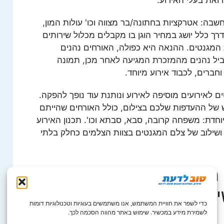
בה: אטרקציות בחתונה/בר מצווה וכו' עולות המון,
ך כלל יושג במחיר הוגן בו מקבלים מכלול שירותים
המגנטים. ההנאה היא כפולה, האורחים נהנים
ביל נהנים מהמזכרת המגיעה לאחר מכן, תמונה
ברים, לכבוד אירוע מיוחד.
ם לאירועים מוסיפה לאירוע ונותנת עוד נופך להפקה.
של ההעדפות שלכם בצילום, כולל האורחים שהייתם
חדת: משפחה קרובה, סבא, סבתא וכו'. תכנון האירוע
שילוב של צלם המגנטים בצוות הצלמים כחלק בלתי
גנטים לאירועים, שימו
עזרו לכם לסיים את
כדי לשפר את חוויית המשתמש, אנו משתמשים בעוגיות וטכנולוגיות דומות
לשמירת מידע במכשיר. שימוש באתר מהווה הסכמה לכך.