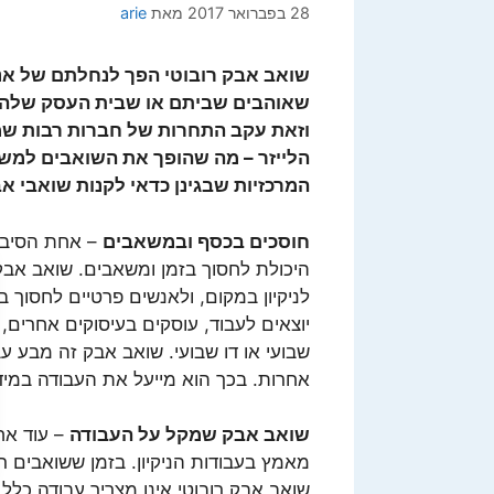
28 בפברואר 2017
מאת
arie
שואב אבק רובוטי הפך לנחלתם של אנ
שאוהבים שביתם או שבית העסק שלהם נ
וזאת עקב התחרות של חברות רבות שמי
הלייזר – מה שהופך את השואבים למשוכ
המרכזיות שבגינן כדאי לקנות שואבי א
חוסכים בכסף ובמשאבים
– אחת הסיבות
היכולת לחסוך בזמן ומשאבים. שואב אבק
לניקיון במקום, ולאנשים פרטיים לחסוך ב
יוצאים לעבוד, עוסקים בעיסוקים אחרים
שבועי או דו שבועי. שואב אבק זה מבע עבודת
אחרות. בכך הוא מייעל את העבודה במיד
שואב אבק שמקל על העבודה
– עוד אח
מאמץ בעבודות הניקיון. בזמן ששואבים רג
שואב אבק רובוטי אינו מצריך עבודה כלל