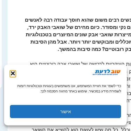
שים רבים משום שהוא חוסך עבודה רבה לאנשים
קי ומסודר. כיום מחירם של שואבי האבק ירד,
יצרות שואבי אבק שונים המיוצרים בטכנולוגיות
ללים ומבוקשים יותר ויותר. אבל מהן הסיבות
בק רובוטיים? כמה סיבות בהמשך.
 העיקריות לרכישה של שואבי אבק רובוטיים היא
 מסוג זה עוזר לעסקים לחסוך במשאבים בכל הנוגע
זמן.
שואב אבק רובוטי עושה את העבודה
בזמן שאנו
, והוא משמש אנשים רבים כתחליף למנקה על בסיס
כדי לשפר את חוויית המשתמש, אנו משתמשים בעוגיות וטכנולוגיות דומות
לשמירת מידע במכשיר. שימוש באתר מהווה הסכמה לכך.
 ניקיון יסודי והוא עוזר לנו לפנות זמן לפעולות ניקיון
ה רבה.
אישור
ת מהסיבות לרכישת שואב אבק רובוטי היא הקלה על
ילים הינם כבדים, מסורבלים ו'שוברים את הגב' –
 וכלל. כל מה שיש לעשות הוא להוציא את השואב