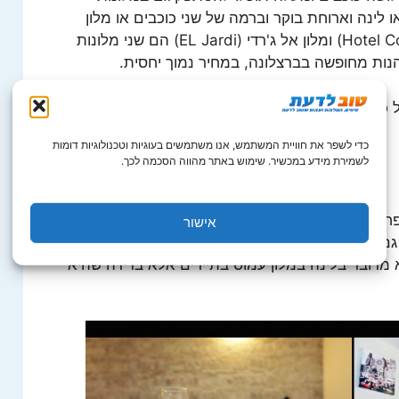
ו לינה וארוחת בוקר וברמה של שני כוכבים או מלון
באדג'ט פשוט. מלון קוסטנצה (Hotel Constanza) ומלון אל ג'רדי (EL Jardi) הם שני מלונות
ות מחופשה בברצלונה, במחיר נמוך יחסית.
כלול" תמצאו לא מעט כאלו בערים הסובבות את
כדי לשפר את חוויית המשתמש, אנו משתמשים בעוגיות וטכנולוגיות דומות
לשמירת מידע במכשיר. שימוש באתר מהווה הסכמה לכך.
ות עם ילדים או קבוצה של חברים שמגיעים יחד
אישור
ם מרווח ומשפחתי. היתרון המרכזי של לינה בדירת
מדובר בלינה במלון עמוס בתיירים אלא בדירה שהיא