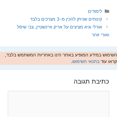
קטגוריות
לימודים
קינוחים שניתן להכין מ-3 מצרכים בלבד
אורלי וגיא מציצים על אריק איינשטיין, צבי שיסל
ואורי זוהר
השימוש במידע המופיע באתר הינו באחריות המשתמש בלבד,
קראו עוד
בתנאי השימוש
.
כתיבת תגובה
תגובה