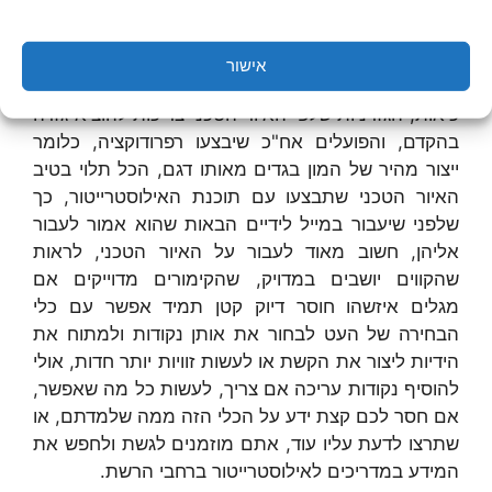
שנמצאים בספריית הצבעים או בתבניות שניתנן לערוך
וגראדיאנטים הכל ניתן לגרירה לספריית הצבעים, לגבי
קוויר הסימון והקווקוו שיהיו מובנים ונוחים לקריאה
אישור
כשהשרטוטים עוברים למי שבאמת צריך להשתמש בהם
כיאות, הגזרניות שלפי האיור הטכני צריכות להוציא גזרה
בהקדם, והפועלים אח"כ שיבצעו רפרודוקציה, כלומר
ייצור מהיר של המון בגדים מאותו דגם, הכל תלוי בטיב
האיור הטכני שתבצעו עם תוכנת האילוסטרייטור, כך
שלפני שיעבור במייל לידיים הבאות שהוא אמור לעבור
אליהן, חשוב מאוד לעבור על האיור הטכני, לראות
שהקווים יושבים במדויק, שהקימורים מדוייקים אם
מגלים איזשהו חוסר דיוק קטן תמיד אפשר עם כלי
הבחירה של העט לבחור את אותן נקודות ולמתוח את
הידיות ליצור את הקשת או לעשות זוויות יותר חדות, אולי
להוסיף נקודות עריכה אם צריך, לעשות כל מה שאפשר,
אם חסר לכם קצת ידע על הכלי הזה ממה שלמדתם, או
שתרצו לדעת עליו עוד, אתם מוזמנים לגשת ולחפש את
המידע במדריכים לאילוסטרייטור ברחבי הרשת.