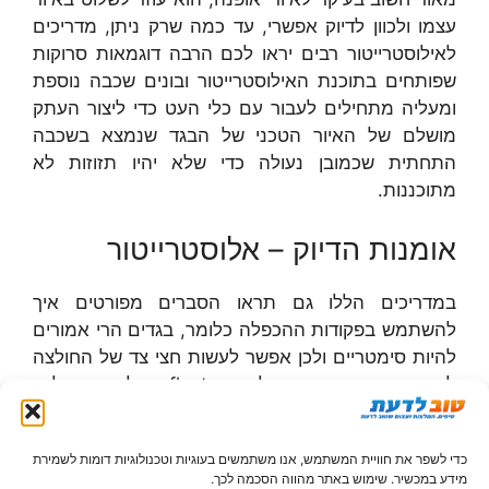
עצמו ולכוון לדיוק אפשרי, עד כמה שרק ניתן, מדריכים
לאילוסטרייטור רבים יראו לכם הרבה דוגמאות סרוקות
שפותחים בתוכנת האילוסטרייטור ובונים שכבה נוספת
ומעליה מתחילים לעבור עם כלי העט כדי ליצור העתק
מושלם של האיור הטכני של הבגד שנמצא בשכבה
התחתית שכמובן נעולה כדי שלא יהיו תזוזות לא
מתוכננות.
אומנות הדיוק – אלוסטרייטור
במדריכים הללו גם תראו הסברים מפורטים איך
להשתמש בפקודות ההכפלה כלומר, בגדים הרי אמורים
להיות סימטריים ולכן אפשר לעשות חצי צד של החולצה
לסמן את מה שעשינו ולעשות reflect ולהתאים לצד
השני ולחבר עם join אפשר אח"כ להמשיך עם קווי
התפר שפשוט נסמן ע"י קו מקווקו, ולסמן קווי קיפול ע"י
כדי לשפר את חוויית המשתמש, אנו משתמשים בעוגיות וטכנולוגיות דומות לשמירת
נקודות למשל, ניתן לצבוע את האיור הטכני בצבעים
מידע במכשיר. שימוש באתר מהווה הסכמה לכך.