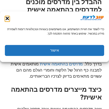
ההבדל בין מדרסים מוכנים
למדרסים בהתאמה אישית
מדרסים מוכנים שאתם יכולים למצוא בחנויות פארם,
רשתות נעליים או מכונים אורטופדיים שונים הינם
כדי לשפר את חוויית המשתמש, אנו משתמשים בעוגיות וטכנולוגיות דומות לשמירת
מדרסים המיוצרים בהתאמה לרגל ממוצעת. כיוון שכל
מידע במכשיר. שימוש באתר מהווה הסכמה לכך.
אדם שונה, גם מבנה כף הרגל לרוב תהיה שונה בין אדם
אחד לאחר ולכן אחוז קטן מאוד מהאוכלוסייה רק יכול
אישור
באמת להשתמש במדרסים המוכנים הללו. בנוסף
מדובר במדרסים דקים עם מעט שכבות ופחות איכותיים
בדרך כלל.
מדרסים בהתאמה אישית
מותאמים אישית
למבנה כף הרגל של הלקוח וחומרי הגלם מהם הם
עשויים מתאימים בדיוק לצרכיו הבריאותיים.
כיצד מייצרים מדרסים בהתאמה
אישית?
ייצור מדרסים בהתאמה אישית אורך מספר שלבים.