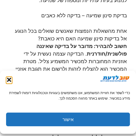
למנוע בעיות עתידיות ונוספות של שמיעה.
בדיקת סינון שמיעה – בדיקה ללא כאבים
אחת מהשאלות הנפוצות שאנשים שואלים בכל הנוגע
אל בדיקות סינון שמיעה
האם היא כואבת?
חשוב להבהיר: מדובר על בדיקה שאיננה
פולשנית/חודרנית
. הבדיקה עצמה נעשית על ידי
אוזניות המחוברות למכשיר המשמיע צליל. מטרת
המכשיר הוא להצליח לזהות ולרשום את תגובת אוזניי
התינוק לצלילים הללו.
מה קורה במידה ולא מתקבלות תגובות אתם שואלים?
כדי לשפר את חוויית המשתמש, אנו משתמשים בעוגיות וטכנולוגיות דומות לשמירת
מידע במכשיר. שימוש באתר מהווה הסכמה לכך.
שאלה מצוינת. במידה ואכן לא מתקבלת תגובה
לצלילים או לחילופין במידה וקם חשש שמא יש סיכוי
ללקות שמיעה, מתבצעת בדיקה נוספת הנקראת בדיקת
אישור
ABR. בעת הבדיקה הזו מוצמדות אלקטרודות לראשו
של התינוק אשר רושמות את הפעילות של עצב השמיעה