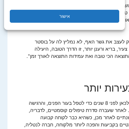
שא: "בנטור קליניק דואגים לבריאות הלקוחה. אנחנו
וב לטיפול ושיקום העור, וכאשר היא מגיעה למצב
אישור
לראות האם נדרשים טיפולי תחזוקה או טיפולי אסתטיקה
ק לעצב את גשר האף, לא נמליץ לה על בוסטר
עיר, בריא ורענן יותר, זו הדרך הטובה, היעילה
תוצאה הכי טובה ואת עמידות התוצאה לאורך זמן".
ירות יותר
באטה פלדמן, מנהלת הקליניקה, הגיעה לכאן לפני 8 שנים כדי לטפל בעור הפנים, והרגישה
 לאחר שעברה סדרת טיפולים קוסמטיים, לדבריה,
לגילה. שנתיים לאחר מכן, כשהיא כבר לקוחה קבועה
ים בקביעות והפכה ליותר מלקוחה, חברה לנטליה,