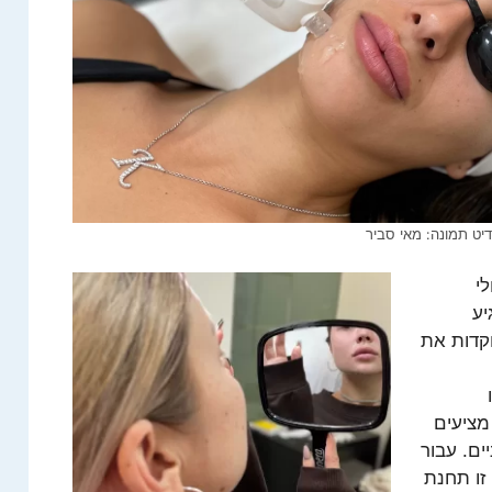
יט תמונה: מאי סביר
ולי
יע
וקדות את
מציעים
ם. עבור
זו תחנת