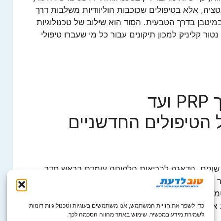
ציה, אלא בטיפולים שכוכבות הוליוודיות משלבות דרך
יטבן בדרך הטבעית. הסוד הוא שילוב של טכנולוגיות
ור קליניק למכון תיקונים עבור כל מי שעברו טיפולי
מעירוי ויטמינים, דרך PRP ועד
 הטיפולים החדשניים
שונים, הדאגה לבריאות הלקוחה עומדת בראש סדר
 תקבל לצד טיפולי פלזמה לחיזוק ועידוד זקיקי השיער,
פלקס ויטמינים, כזה שייתן לה גם בוסט אנרגטי להתמודד עם
 חיינו בעידן המודרני.
כדי לשפר את חוויית המשתמש, אנו משתמשים בעוגיות וטכנולוגיות דומות
לשמירת מידע במכשיר. שימוש באתר מהווה הסכמה לכך.