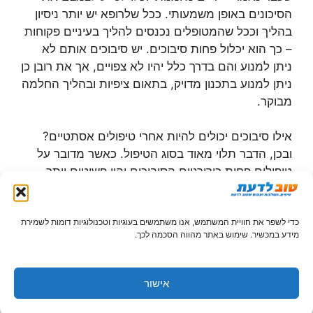
הסיכונים באופן משמעותי. ככל שלרופא יש יותר ניסיון
בהליך וככל שהמטופלים נכנסים להליך בעיניים פקוחות
– כך הוא יכלול פחות סיבוכים. יש סיבוכים אותם לא
ניתן למנוע והם בדרך כלל יהיו לא צפויים, אך את רובן כן
ניתן למנוע בתכנון מדויק, בתאום ציפיות ובהליך החלמה
מבוקר.
אילו סיבוכים יכולים להיות אחרי טיפולים אסתטיים?
ובכן, הדבר תלוי מאוד בסוג הטיפול. כאשר מדובר על
טיפולים פחות כירורגיים הסיבוכים יהיו פשוטים יותר,
ורובם יהיו קשורים בדרך כזו או אחרת לזיהומים במידה
ומדובר על פצעים פתוחים. כאשר מדובר על הליך
כדי לשפר את חוויית המשתמש, אנו משתמשים בעוגיות וטכנולוגיות דומות לשמירת
כירורגי ישנם סיבוכים כמו לכל הליך כירורגי – זיהום,
מידע במכשיר. שימוש באתר מהווה הסכמה לכך.
דימום, בעיות בהתאחות הרקמה ועוד.
תהליך ההחלמה אחרי טיפולים
אישור
אסתטיים