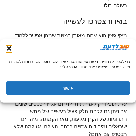
בעולם כולו.
בואו והצטרפו לעשייה
מיקי גיצין הוא אחת מאותן דמויות שמהן אפשר ללמוד
על החשיבות של פעילות במדינה, במיוחד אם מדובר על
פעילות שנעשית למען קידום הערכים שאנחנו מאמינים
בהם. אומנם. לכל אחד יש את הדרך שלו לראות את
כדי לשפר את חוויית המשתמש, אנו משתמשים בעוגיות וטכנולוגיות דומות לשמירת
העולם ואת הערכים שמניעים אותו לפעולה, אך אם גם
מידע במכשיר. שימוש באתר מהווה הסכמה לכך.
אתם חולקים את החשיבות של שוויון זכויות וקידום
החופש, למה שלא תבואו תיקחו חלק גם אתם בעשייה?
אישור
זה לא משנה באיזו דרך תחליטו שאתם תורמים לקרן
שבראשה עומק מיקי, שכן בכל דרך שתבחרו לעשות
זאת תוכלו רק לעזור. ניתן לתרום על ידי כספים שונים
אך ניתן גם לקחת חלק פעיל בעשייה של ממש.
התרומות של הקרן מגיעות, מאז הקמתה, מיהודים
ישראלים ומיהודים שחיים ברחבי העולם, אז למה שלא
תצטרפו גם אתם?