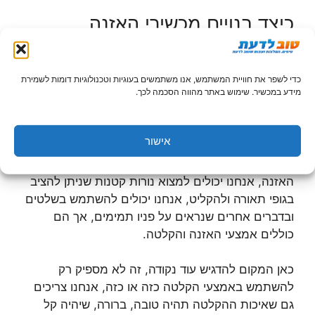
כיצד בנויים מכשירי האזנה
מן הסתם, אנחנו לא יכולים לקחת איתנו מכשיר שנראה
כמו אמצעי הקלטה ולהקליט את הצד השני, אז הוא יבין
כדי לשפר את חוויית המשתמש, אנו משתמשים בעוגיות וטכנולוגיות דומות לשמירת
שאנחנו מאזינים ומקליטים אותו. לכן הדרך הנכונה
מידע במכשיר. שימוש באתר מהווה הסכמה לכך.
לעשות זאת היא באמצעות מכשירים שהם דמוי אמצעים
מסוימים אך הם כוללים בתוכם אמצעי האזנה.
אישור
למשל, אנחנו יכולים למצוא דיסק און קיי שכולל מתקן
האזנה, אנחנו יכולים למצוא נורות קטנות שניתן להציב
בגופי תאורה ולהקליט, אנחנו יכולים להשתמש בשלטים
ובדברים אחרים שנראים על פניו תמימים, אך הם
כוללים אמצעי האזנה והקלטה.
כאן המקום להדגיש עוד נקודה, זה לא מספיק רק
להשתמש באמצעי הקלטה כזה או כזה, אנחנו צריכים
גם שאיכות ההקלטה תהיה טובה, ברורה, שיהיה קל