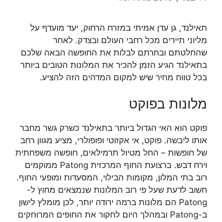
תאילנד, גן עדן אמיתי במזרח הרחוק, יעד מועדף על
מליוני תיירים מכל רחבי העולם ובצדק. לאחר
שהחלטתם ובחרתם לבלות את החופשה הבאה שלכם
בתאילנד הגיע הזמן להכיר את המלונות הטובים ביותר
בכל טווח מחיר שיש למקום המדהים הזה להציע.
מלונות בפוקט
פוקט הוא האי הגדול ביותר בתאילנד כשרק גשר מחבר
אותו ליבשה. פוקט, אי אקזוטי ופופולרי, מציע מגוון רחב
של חופשות – החל מטיול תרמילאים, חופשה משפחתית
וירח דבש. ברצועת החוף המרכזית Patong ממוקמים
רוב בתי המלון, מקומות הבילוי, המסעדות ומופעי החוף.
חשוב לדעת שעל פי רוב המלונות שנמצאים מחוץ ל-
Patong הם מלונות ברמה ירודה יותר, לכן מומלץ לישון
ב-Patong ובמהלך היום לחקור את החופים המרוחקים