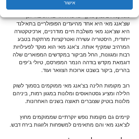
אישור
צ'אנג מאי היא העיר המרכזית ביותר בצפון תאילנד והיא
ממוקמת בעמק מוקף שרשרת הרים. הסיבה לכך
שצ'אנג מאי היא אחד מהיעדים הפופולריים בתאילנד
היא שצ'אנג מאי משלבת חיים מודרניים, ארכיטקטורה
ייחודית, היסטוריה עשירה ואטרקציות מרתקות בטבע
המרהיב שמקיף אותה. צ'אנג מאי הוא מוקד לפעילויות
רבות ומגוונות, החל מביקור במקדשים המפוארים שלה
דוגמאת מקדש בודהה הנמר המפורסם, טיולי ג'יפים
בהרים, ביקור בשבט ארוכות הצוואר ועוד.
רוב מקומות הלינה בצ'אנג מאי ממוקמים בסמוך לשוק
הלילה ומציע גסטהאוסים ומלונות במגוון רמות, ביניהם
מלונות בוטיק שצוברים תאוצה בשנים האחרונות.
קיימים גם מקומות נופש יוקרתיים שממוקמים מחוץ
לצ'אנג מאי והם מתאימים למשפחות ולזוגות בירח דבש.