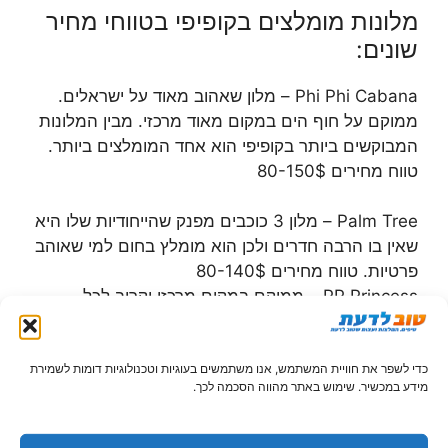
מלונות מומלצים בקופיפי בטווחי מחיר
שונים:
Phi Phi Cabana – מלון שאהוב מאוד על ישראלים.
ממוקם על חוף הים במקום מאוד מרכזי. מבין המלונות
המבוקשים ביותר בקופיפי הוא אחד המומלצים ביותר.
טווח מחירים 80-150$
Palm Tree – מלון 3 כוכבים מפנק שהייחודיות שלו היא
שאין בו הרבה חדרים ולכן הוא מומלץ בחום למי שאוהב
פרטיות. טווח מחירים 80-140$
PP Princess – ממוקם במקום מרכזי וקרוב לכל
האקשן. במלון יש בריכה מפנקת ובחלק מהחדרים יש
נוף לים, לכן שווה לבקש חדרים אלה מראש. טווח
מחירים 80-150$
כדי לשפר את חוויית המשתמש, אנו משתמשים בעוגיות וטכנולוגיות דומות לשמירת
מידע במכשיר. שימוש באתר מהווה הסכמה לכך.
מלונות בצ'אנג מאי