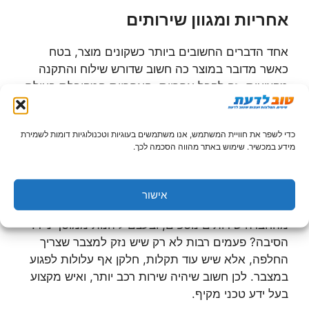
אחריות ומגוון שירותים
אחד הדברים החשובים ביותר כשקונים מוצר, בטח
כאשר מדובר במוצר כה חשוב שדורש שילוח והתקנה
מקצועית, זה לקבל אחריות. האחריות המקובלת בעולם
המצברים המקצועי היא אחריות על פגמים בייצור, והיא
תקפה לשנה. כמובן שהמתקין הוא זה שצריך לטפל
כדי לשפר את חוויית המשתמש, אנו משתמשים בעוגיות וטכנולוגיות דומות לשמירת
במידה ואכן ישנה בעיה, והוא האדם אליו יש לפנות
מידע במכשיר. שימוש באתר מהווה הסכמה לכך.
במקרה של תקלה. בררו עם המתקין ומציע השירות
שהוא אכן מציע את האחריות כחלק מהשירות שלו.
אישור
מעבר למצבר עד הבית, וודאו כי אתם יכולים לקבל
מהחברה שירותים נוספים, ובעצם ליהנות ממוסך נייד.
הסיבה? פעמים רבות לא רק שיש נזק למצבר שצריך
החלפה, אלא שיש עוד תקלות, חלקן אף עלולות לפגוע
במצבר. לכן חשוב שיהיה שירות רכב יותר, ואיש מקצוע
בעל ידע טכני מקיף.