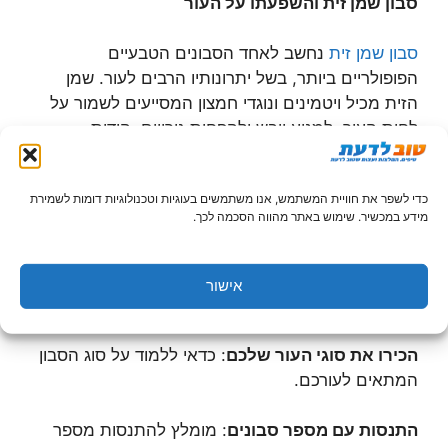
סבון שמן זית והשפעתו על העור
סבון שמן זית
נחשב לאחד הסבונים הטבעיים
הפופולריים ביותר, בשל יתרונותיו הרבים לעור. שמן
הזית מכיל ויטמינים ונוגדי חמצון המסייעים לשמור על
לחות העור, למנוע יובש ולהפחית גירויים. הודות
לתכונות הללו, סבון שמן הזית מתאים לכל סוגי העור,
כולל עור רגיש ויבש, ומעניק לעור רכות וניחוח עדין.
כדי לשפר את חוויית המשתמש, אנו משתמשים בעוגיות וטכנולוגיות דומות לשמירת
מידע במכשיר. שימוש באתר מהווה הסכמה לכך.
כיצד לבחור את הסבון הטבעי המושלם
ריכזנו עבורכם כמה טיפים שיעזרו לכם לבחור את הסבון
אישור
הטבעי המושלם:
הכירו את סוגי העור שלכם
: כדאי ללמוד על סוג הסבון
המתאים לעורכם.
התנסות עם מספר סבונים
: מומלץ להתנסות מספר