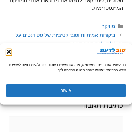
השוליים, שמתקשה למצוא את מבוקשו באתרי המוזיקה
המיינסטרימית.
קטגוריות
מוזיקה
ביקורות אמיתיות וסובייקטיביות של סטודנטים על
מסלולי הלימוד בהם בחרו
טיפים לעיצוב חדרי ילדים
כדי לשפר את חוויית המשתמש, אנו משתמשים בעוגיות וטכנולוגיות דומות לשמירת
מידע במכשיר. שימוש באתר מהווה הסכמה לכך.
השימוש במידע המופיע באתר הינו באחריות המשתמש בלבד,
קראו עוד
בתנאי השימוש
.
אישור
כתיבת תגובה
תגובה