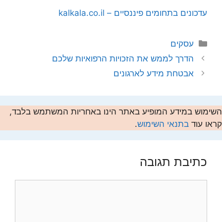
עדכונים בתחומים פיננסיים – kalkala.co.il
קטגוריות
עסקים
הדרך לממש את הזכויות הרפואיות שלכם
אבטחת מידע לארגונים
השימוש במידע המופיע באתר הינו באחריות המשתמש בלבד,
קראו עוד
בתנאי השימוש
.
כתיבת תגובה
תגובה