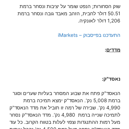
שוק הסחורות; הנפט שומר על יציבות ונסחר ברמת
50.51 דולר לחבית, הזהב מאבד גובה ונסחר ברמת
1,206 דולר לאונקיה.
התעדכנו בפייסבוק – iMarkets
מדדים
:
נאסד"ק:
הנאסד"ק פתח את שבוע המסחר בעליות שערים וסגר
ברמת 5,008 נק'. הנאסד"ק ימצא תמיכה ברמת
4,990 נק'. שבירה של רמה זו תוביל את מדד הנאסד"ק
לתמיכה שנייה ברמת 4,980 נק'. מדד הנאסד"ק נסחר
מעל רמות ההתנגדות וצפוי לעלות בטווח הקרוב. כל עוד