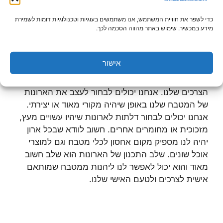
אחד הדברים שהכי חשוב לשים לב אליהם בעיצוב של
מטבחים הוא העיצוב של ארונות המטבח שלהם. עיצבו
כדי לשפר את חוויית המשתמש, אנו משתמשים בעוגיות וטכנולוגיות דומות לשמירת
מידע במכשיר. שימוש באתר מהווה הסכמה לכך.
ארונות מטבח יכול להפוך את המבטח שלנו למקום
שנעים מאוד לשהות בו ולבשל בו. כאשר אנחנו מעצבים
את ארונות מטבח חשוב לשים לב גם לאסתטיקה של
אישור
הארונות וגם לפרקטיות שלהם. חשוב מאוד להקפיד
שהם יהיו יפים מצד אחד ומצד שני שהם יענו על כל
הצרכים שלנו. אנחנו יכולים לבחור לעצב את הארונות
של המטבח שלנו באופן שיהיה מקורי מאוד או יצירתי.
אנחנו יכולים לבחור דלתות לארונות שיהיו עשויים מעץ,
מזכוכית או מחומרים אחרים. חשוב לוודא שבכל ארון
יהיה לנו מספיק מקום אחסון לכלי מטבח וגם למוצרי
אוכל שונים. שלב התכנון של הארונות הוא שלב חשוב
מאוד והוא יכול לאפשר לנו ליהנות ממטבח שמותאם
אישית לצרכים ולטעם האישי שלנו.