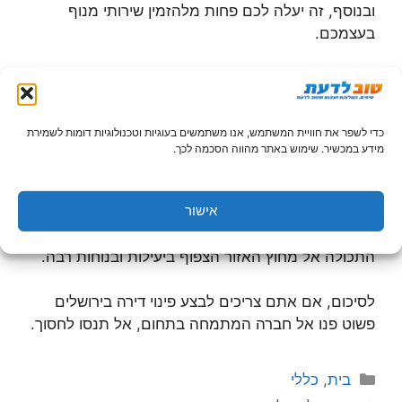
ובנוסף, זה יעלה לכם פחות מלהזמין שירותי מנוף
בעצמכם.
פינוי בעזרת כלי שינוע למקומות צרים
במקומות רבים בעיר ירושלים ישנם אזורים צרים בהם
כדי לשפר את חוויית המשתמש, אנו משתמשים בעוגיות וטכנולוגיות דומות לשמירת
קשה מאוד לעבור עם כלי רכב, ובמיוחד משאיות הובלה.
מידע במכשיר. שימוש באתר מהווה הסכמה לכך.
קשה עד בלתי אפשרי. לכן, אם אתם רוצים לבצע פינוי
של דירה מאזור כזה עליכם לפנות אל חברת פינוי אשר
אישור
יש לה כלי שינוע המתאימים לאזורים הללו כמו עגלות
צרות או כלי רכב קטנים בעזרתם יוכלו לשנע את
התכולה אל מחוץ האזור הצפוף ביעילות ובנוחות רבה.
לסיכום, אם אתם צריכים לבצע פינוי דירה בירושלים
פשוט פנו אל חברה המתמחה בתחום, אל תנסו לחסוך.
קטגוריות
בית
,
כללי