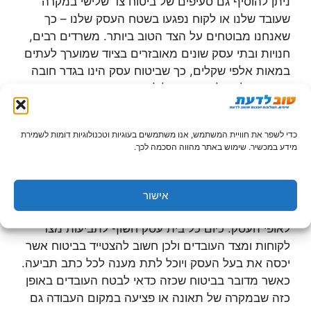
ניתן להוסיף גם סעיפים של ביטוח צד שלישי במקרה
שעובד שלנו או לקוח נפגעו בשטח העסק שלנו – כך
שאנחנו מבוטחים על הצד הטוב ביותר. משרדים רבים,
חנויות ובתי עסק שונים מאובזרים בציוד שמוערך לעתים
במאות אלפי שקלים, כך שביטוח עסק הינו בגדר חובה
ומאפשר לכם לישון טוב בלילה בזמן שאתם יודעים שגם
אם הנורא מכל יקרה – אתם מבוטחים.
כדי לשפר את חוויית המשתמש, אנו משתמשים בעוגיות וטכנולוגיות דומות לשמירת
ביטוח לחברות כוח אדם
מידע במכשיר. שימוש באתר מהווה הסכמה לכך.
כל בית עסק מבטח עצמו על פי אופי העסק שלו, פעילות
העובדים והמלצותיו של סוכן הביטוח. כאשר מדובר על
אישור
חברות כוח אדם
, הרי שצריך להתאים את אופי הביטוח
לאופי העסק. כיום כל בית עסק חשוף לתביעות מצד
לקוחות ומצד העובדים ולכן חשוב להצטייד בביטוח אשר
יכסה את בעל העסק ויוכל לתת מענה לכל כתב תביעה.
כאשר מדובר בביטוח שכזה כדאי לבטח העובדים באופן
כזה שבמקרה של תאונה או פציעה במקום העבודה גם