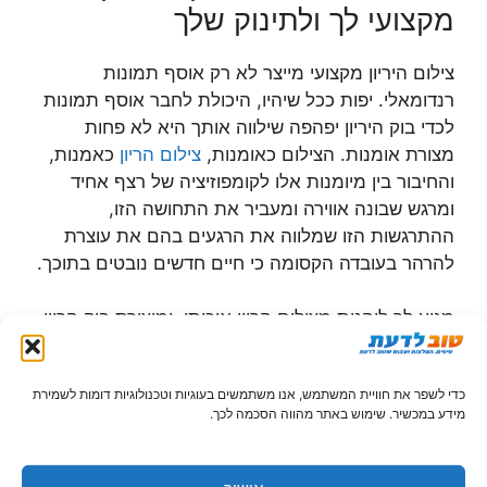
מקצועי לך ולתינוק שלך
צילום היריון מקצועי מייצר לא רק אוסף תמונות
רנדומאלי. יפות ככל שיהיו, היכולת לחבר אוסף תמונות
לכדי בוק היריון יפהפה שילווה אותך היא לא פחות
מצורת אומנות. הצילום כאומנות,
צילום הריון
כאמנות,
והחיבור בין מיומנות אלו לקומפוזיציה של רצף אחיד
ומרגש שבונה אווירה ומעביר את התחושה הזו,
ההתרגשות הזו שמלווה את הרגעים בהם את עוצרת
להרהר בעובדה הקסומה כי חיים חדשים נובטים בתוכך.
מגיע לך ליהנות מצילום הריון איכותי, ומיצירת בוק הריון
שמראה ומבליט את היופי הייחודי שלך בצורה מחמיאה
במיוחד, בכדי לייצר ולקבע את הזיכרון של התקופה
כדי לשפר את חוויית המשתמש, אנו משתמשים בעוגיות וטכנולוגיות דומות לשמירת
היפה הזו. בסטודיו יפהפה, בחיק הטבע, בחוף הים,
מידע במכשיר. שימוש באתר מהווה הסכמה לכך.
בפארק הירוק, או במקומות אחרים, כל רקע ומרחב
מייצר את האווירה הייחודית שלו, בהתאמה לצרכים
שלך.