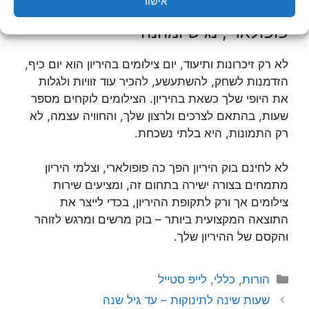
אישור
פופולארי, נגיש ומהנה
לא רק זיכרונות ותיעוד, יום צילומים בהיריון הוא יום כיף,
הזדמנות לשחק, להשתעשע, להכיר עוד זוויות ולגלות
את היופי שלך כשאת בהיריון. הצילומים לוקחים מספר
שעות, בהתאם לצרכים ולרצון שלך, והחוויה עצמה, לא
רק התמונות, היא בלתי נשכחת.
לא לחינם בוק היריון הפך כה פופולארי, וצלמי היריון
מתמחים בצורה ישירה בתחום זה, ומציעים שירות
צילומים אך ורק לתקופת ההיריון, בכדי לייצר את
התוצאה המקצועית ביותר – בוק מרשים ומרגש לזוהר
והקסם של ההיריון שלך.
קטגוריות
הורות
,
כללי
,
לייפ סטייל
שעות שינה לתינוקות – עד גיל שנה