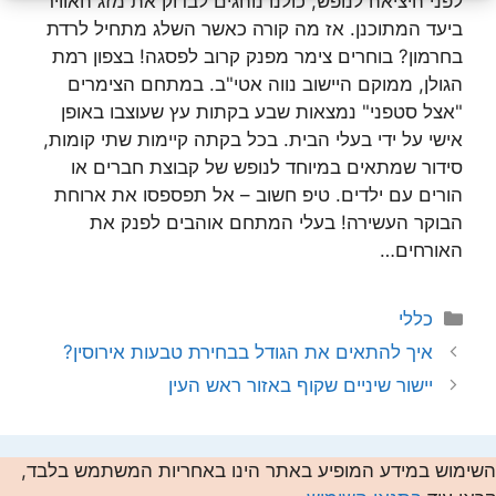
לפני היציאה לנופש, כולנו נוהגים לבדוק את מזג האוויר
ביעד המתוכנן. אז מה קורה כאשר השלג מתחיל לרדת
בחרמון? בוחרים צימר מפנק קרוב לפסגה! בצפון רמת
הגולן, ממוקם היישוב נווה אטי"ב. במתחם הצימרים
"אצל סטפני" נמצאות שבע בקתות עץ שעוצבו באופן
אישי על ידי בעלי הבית. בכל בקתה קיימות שתי קומות,
סידור שמתאים במיוחד לנופש של קבוצת חברים או
הורים עם ילדים. טיפ חשוב – אל תפספסו את ארוחת
הבוקר העשירה! בעלי המתחם אוהבים לפנק את
האורחים…
קטגוריות
כללי
איך להתאים את הגודל בבחירת טבעות אירוסין?
יישור שיניים שקוף באזור ראש העין
השימוש במידע המופיע באתר הינו באחריות המשתמש בלבד,