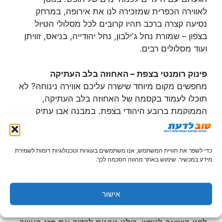
לאווירה הכפרית שמזכירה לנו את אירופה, במרחק
נסיעה קצרה ברכב תהיו קרובים לכל מסלולי הטיול
בצפון – שמורת נחל ג'ילבון, נחל יהודייה, בניאס, זוויתן
ועוד מסלולים רבים.
פינוק רומנטי בצפת – האחוזה בלב העתיקה
מחפשים מקום מיוחד שישרה עליכם אווירה נינוחה? לא
תוכלו לעמוד בקסמה של האחוזה בלב העתיקה,
הממוקמת ברובע היהודי בצפת. במבנה אבן עתיק
ששוחזר בקפידה, נמצאות 5 סוויטות יפהפיות, כולן
מתאימות לאירוח זוגי, כולל כל הפינוקים: ארוחת בוקר
ישראלית שאפשר להזמין לחדר, טיפולי גוף ויופי, עיסויים
כדי לשפר את חוויית המשתמש, אנו משתמשים בעוגיות וטכנולוגיות דומות לשמירת
ועוד. אם תרצו לבלות, מתחם האחוזה נמצא בקרבת
מידע במכשיר. שימוש באתר מהווה הסכמה לכך.
מסעדות מומלצות רבות, ולא רחוק מאזור המדרחוב
ברובע העתיק של צפת.
אישור
אצל סטפני ביישוב נווה אטי"ב