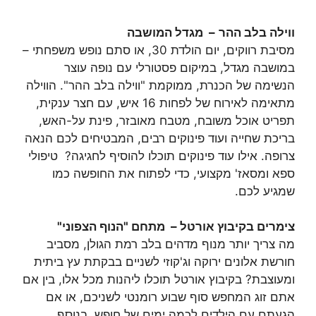
וו
ילה בלב ההר
– מגדל המושבה
מסיבת רווקים, יום הולדת 30, או סתם נופש משפחתי –
במושבה מגדל, במיקום פסטורלי עם נופה עוצר
הנשימה של הכנרת, ממוקמת "ווילה בלב ההר". הווילה
מתאימה לאירוח של לפחות 16 איש, עם חצר ענקית,
תפריט אוכל משובח, מטבח מאובזר, פינת על-האש,
בריכת שחייה ועוד פינוקים רבים, המבטיחים לכם הנאה
צרופה. אילו עוד פינוקים תוכלו להוסיף לחגיגה? טיפולי
ספא ומסאז' מקצועי, כדי לפתוח את החופשה כמו
שמגיע לכם.
צימרים בקיבוץ אורטל – מתחם "הנוף הצפוני"
מה צריך יותר מנוף מדהים בלב רמת הגולן, מסביב
חורשת אלונים ירוקה וג'קוזי לשניים בבקתת עץ ביתית
ומעוצבת? בקיבוץ אורטל תוכלו ליהנות מכל אלו, בין אם
אתם זוג המחפש סוף שבוע רומנטי לשניכם, או אם
הגעתם עם הילדים לכמה ימים של חופש. בנוסף