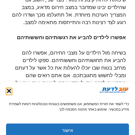
שהילדים יבינו שמדובר במצב חירום מדאיג, במצב
המצריך הערכות מיוחדת. אל תתעלמו מכך ושדרו להם
רוגע לצד רצינות רבה והתייחסות מתאימה למצב.
אפשרו לילדים להביע את רגשותיהם וחששותיהם
בשיחה מול הילדים על מצבי החירום, אפשרו להם
להביע את תחושותיהם וחששותיהם. ספקו לילדים
מרחב בטוח שבו יוכלו להעלות את כל אשר על דעתם
ומבלי לחשוש מתגובתכם. אם אתם רואים שהם
מתקשים לדבר, נסו לעודד אותם לעשות זאת, אך אל
תלחצו. תוכלו להיעזר באמצעים שונים שיכולים לשמש
כאמצעי הבעה. תנו להם לצייר וציירו אתם עצמכם את
כדי לשפר את חוויית המשתמש, אנו משתמשים בעוגיות וטכנולוגיות דומות לשמירת
מה שאתם מרגישים. דברו איתם על הציורים שהתקבלו
מידע במכשיר. שימוש באתר מהווה הסכמה לכך.
וכוונו זאת לשיחה רצינית יותר על המצב.
היעזרו באלמנטים שונים כדי להסביר על מצבי חירום
אישור