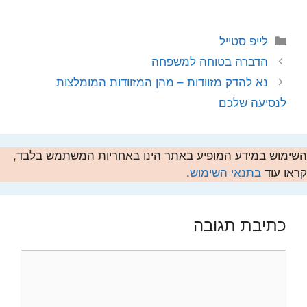
קטגוריות
לייפ סטייל
הדברה בטוחה למשפחה
נא להדק מזוודות – מהן המזוודות המומלצות
לנסיעה שלכם
השימוש במידע המופיע באתר הינו באחריות המשתמש בלבד,
קראו עוד
בתנאי השימוש
.
כתיבת תגובה
תגובה