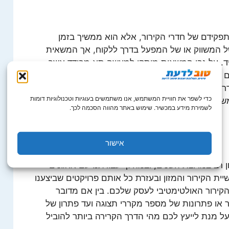
תפקידם של חדרי הקירור, אלא הוא ממשיך בזמן
של המשווק או של המפעל בדרך ללקוח, אך המשאית
ייד. על גבי המשאית מותקן למעשה תא מבודד אשר
ם את הטמפרטורה על פי התקן של המוצר מתא הנהג
 הקירור הוא קריטי שכן לעיתים משאית יכולה להיות
כדי לשפר את חוויית המשתמש, אנו משתמשים בעוגיות וטכנולוגיות דומות
שאית עומדת בשמש זמן רב והמוצר עלול להתקלקל
לשמירת מידע במכשיר. שימוש באתר מהווה הסכמה לכך.
אישור
ון רב במרוצת השנים, ובמהלך עבודתנו עם ארגונים
ית הקירור והמזון ובעזרת כל אותם פרויקטים שביצענו
הקירור האולטימטיבי לעסק שלכם. בין אם מדובר
ר או פתרונות של מספר מקררי תצוגה ועד פתרון של
על מנת לייעץ לכם מהי הדרך הקרירה ביותר להוביל