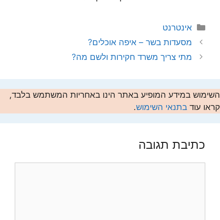
קטגוריות
אינטרנט
מסעדות בשר – איפה אוכלים?
מתי צריך משרד חקירות ולשם מה?
השימוש במידע המופיע באתר הינו באחריות המשתמש בלבד,
קראו עוד
בתנאי השימוש
.
כתיבת תגובה
תגובה