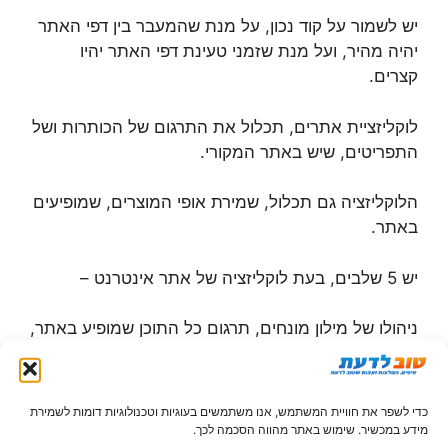
יש לשמור על קוד נכון, על מנת שהמעבר בין דפי האתר
יהיה מהיר, ועל מנת שזמני טעינת דפי האתר יהיו
קצרים.
לוקליזציית אתרים, תכלול את התרגום של הכותרות ושל
התפריטים, שיש באתר המקורי.
הלוקליזציה גם תכלול, שמירת אופי המוצרים, שמופיעים
באתר.
יש 5 שלבים, בעת לוקליזציה של אתר אינטרנט –
ניהולו של מילון מונחים, תרגום כל התוכן שמופיע באתר,
היעזרות בכלים טכנולוגיים, שלב של עריכה, שלב אחרון
של בקרת איכות לפני העלאת האתר לרשת האינטרנט.
כדי לשפר את חוויית המשתמש, אנו משתמשים בעוגיות וטכנולוגיות דומות לשמירת
חשוב שיהיה קל להתמצא באתר ולמצוא בו מידע, על ידי
מידע במכשיר. שימוש באתר מהווה הסכמה לכך.