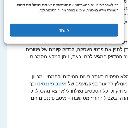
רת לקבל החזר על תשלומי מס עודפים, זאת במטרה
כדי לשפר את חוויית המשתמש, אנו משתמשים בעוגיות וטכנולוגיות דומות
 הסכום המדויק אותו הוא חייב. כך, במקרים בהם
לשמירת מידע במכשיר. שימוש באתר מהווה הסכמה לכך.
יתכן שכל מעסיק ישלם מס הכנסה על העובד בסכומים
יש לבצע תיאור מס מסודר. אותו הדבר נכון גם לגבי
אישור
 רשות המיסים מפעילה אתר ייעודי המאפשר לברר
תן להזין את פרטי העסקה, לבדוק קיומם של פטורים
 המדויק המגיע לכם. כעת, ניתן למלא מסמכים
לא טפסים באתר רשות המיסים ולהמתין. מכיוון
מומלץ להיעזר במקצוענים של
מיטב פיננסים
וכך
 מדויק וכי כל הטפסים נשלחו ללא יוצא מהכלל. כך
הרה. בשביל החזרי מס שבח – מיטב פיננסים הם