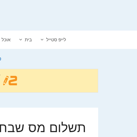
דלג
תוכן
לייפ סטייל
בית
אוכל
ט
תשלום מס שבח, 